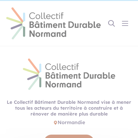
Cookies management panel
Gestion des couleurs :
Défaut
Contraste
Mode sombre
Police adaptée (dyslexie) :
Inactif
Actif
Interlignage :
Par défaut
Augmenté
Alignement du texte :
Original
Aucun
Le Collectif Bâtiment Durable Normand vise à mener
Taille du texte :
tous les acteurs du territoire à construire et à
Très petite
Petite
Défaut
Grande
rénover de manière plus durable
Très grande
Normandie
Affichage des images & vidéos :
Par défaut
Masquées