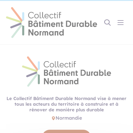
Cookies management panel
Gestion des couleurs :
Défaut
Contraste
Mode sombre
Police adaptée (dyslexie) :
Inactif
Actif
Interlignage :
Par défaut
Augmenté
Alignement du texte :
Original
Aucun
Le Collectif Bâtiment Durable Normand vise à mener
Taille du texte :
tous les acteurs du territoire à construire et à
Très petite
Petite
Défaut
Grande
rénover de manière plus durable
Très grande
Normandie
Affichage des images & vidéos :
Par défaut
Masquées