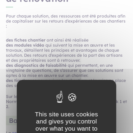
Pour chaque solution, des ressources ont été produites afin
de capitaliser sur les retours d’expériences de ces chantiers
:
des fiches chantier
ont ainsi été réalisée
des modules vidéo
qui suivent la mise en œuvre et les
travaux, détaillent les principes et avantages de chaque
solution. Des retours d’expériences de la part des artisans
et des propriétaires sont à retrouver.
des diagnostics de faisabilité
qui permettent, en une
vingtaine de questions, de s’assurer que ces solutions sont
aptes à la mise en œuvre sur un chantier.
des timelapses
pour suivre les chantiers et la mise en place
des solutions en accéléré.
Sur les 7 chantiers de rénovation, 5 sont situés en
Normandie et ont permis de tester les solutions Baticok 1 et
2.
This site uses cookies
Baticok 1
and gives you control
over what you want to