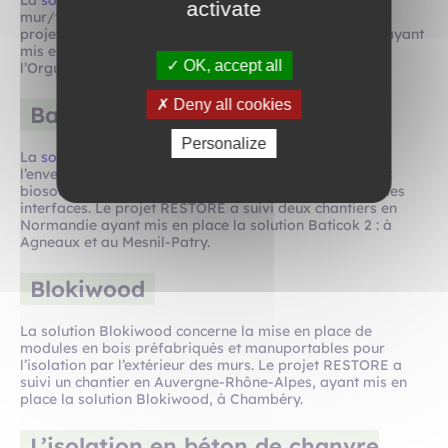
La
solution Baticok 1
permet de traiter la jonction
activate
mur/toiture pour améliorer l’isolation de la toiture. Le
projet RESTORE a suivi trois chantiers en Normandie ayant
mis en place la solution Baticok 1 : à Bretteville-
OK, accept all
l’Orgueilleuse, Fleury-sur-Orne et Ponts-sur-Seulles.
Deny all cookies
Baticok 2
Personalize
La
solution Baticok 2
permet l’isolation complète de
l’enveloppe par préfabrication artisanale de panneaux
biosourcés et une étanchéité renforcée aux jonctions des
interfaces. Le projet RESTORE a suivi deux chantiers en
Normandie ayant mis en place la solution Baticok 2 : à
Agneaux et au Mesnil-Patry.
Blokiwood
La solution Blokiwood concerne la mise en place de
modules en bois préfabriqués et manuportables pour
l’isolation par l’extérieur des murs. Le projet RESTORE a
suivi un chantier en Auvergne-Rhône-Alpes, ayant mis en
place la solution Blokiwood, à Chambéry.
L’isolation en béton de chanvre