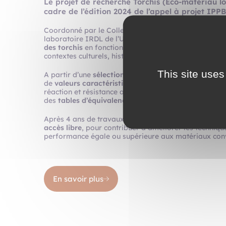
Le projet de recherche Torchis (Eco-matériau lo
cadre de l’édition 2024 de l’appel à projet IPPB
Coordonné par le Collectif Les Jours en partenariat
laboratoire IRDL de l’Université Bretagne Sud, ce pro
des torchis
en fonction de leur position dans le bâti
contextes culturels, historiques et géographiques.
This site uses
A partir d’une
sélection de quelques torchis
, il s’ag
de
valeurs caractéristiques
(comportement physique, 
réaction et résistance au feu, données environnement
des
tables d’équivalences
à partir de leur variables.
Après 4 ans de travaux (démarrage septembre 2025), 
accès libre
, pour contribuer à améliorer les techniqu
performance égale ou supérieure aux matériaux conve
En savoir plus