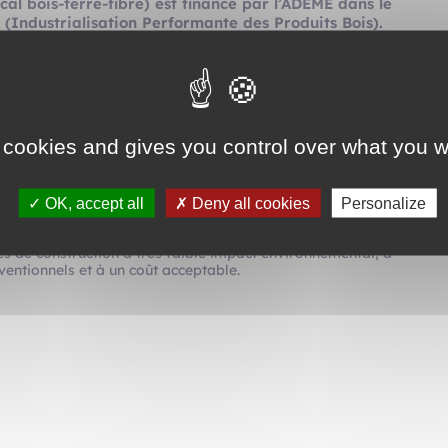
cal bois-terre-fibre) est financé par l’ADEME dans le
 (Industrialisation Performante des Produits Bois).
 avec l’ENSA de Normandie, Fibois Normandie et le
jet a pour but de recenser, relever et montrer la
diversité
ment, de leur composition, de leur mise en œuvre et de leurs
 cookies and gives you control over what you w
ira d’initier une première
base de données scientifiques
ou
mécanique, thermique, conditions de l’étanchéité à l’air,
ales …) et d’esquisser une méthode qui permette d’établir
OK, accept all
Deny all cookies
Personalize
les résultats obtenus seront diffusés et rendus publique
en
es de construction à très faible impact environnemental, à
ntionnels et à un coût acceptable.