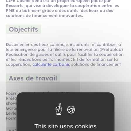
LIFE Cosme Reno est un projet européen piloté par
Ressorts, qui vise à développer la coopération entre les
PME du bâtiment grâce à des outils, des lieux ou des
solutions de financement innovantes.
Objectifs
Documenter des lieux communs inspirants, et contribuer à
leur émergence pour la filière de la rénovation (Préfablab)
Réalisation de guides et outils pour faciliter la coopération
et les rénovations performantes : kit de formation sur la
coopération,
calculette carbone
, solutions de financement
Axes de travail
Fournisseurs de solutions / PME
PréfabLAB (lieu commun de ressources mutualisées,
showroom, laboratoire etc.)
Garantie de performance
Leviers de financement pour les PME
Formation et outils associés
This site uses cookies