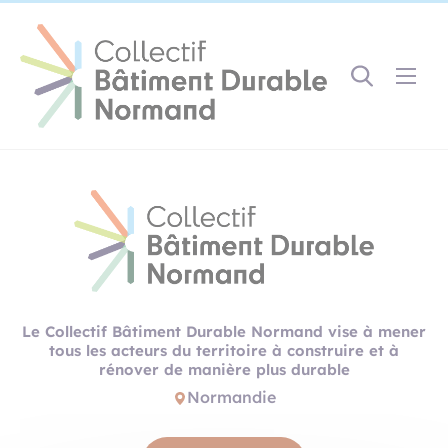
Cookies management panel
Gestion des couleurs :
Défaut
Contraste
Mode sombre
Police adaptée (dyslexie) :
Inactif
Actif
Interlignage :
Par défaut
Augmenté
Alignement du texte :
Original
Aucun
Le Collectif Bâtiment Durable Normand vise à mener
Taille du texte :
tous les acteurs du territoire à construire et à
Très petite
Petite
Défaut
Grande
rénover de manière plus durable
Très grande
Normandie
Affichage des images & vidéos :
Par défaut
Masquées