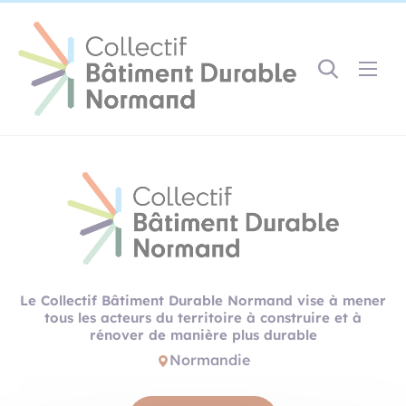
Cookies management panel
Gestion des couleurs :
Défaut
Contraste
Mode sombre
Police adaptée (dyslexie) :
Inactif
Actif
Interlignage :
Par défaut
Augmenté
Alignement du texte :
Original
Aucun
Le Collectif Bâtiment Durable Normand vise à mener
Taille du texte :
tous les acteurs du territoire à construire et à
Très petite
Petite
Défaut
Grande
rénover de manière plus durable
Très grande
Normandie
Affichage des images & vidéos :
Par défaut
Masquées