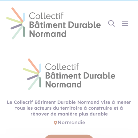
Cookies management panel
Gestion des couleurs :
Défaut
Contraste
Mode sombre
Police adaptée (dyslexie) :
Inactif
Actif
Interlignage :
Par défaut
Augmenté
Alignement du texte :
Original
Aucun
Le Collectif Bâtiment Durable Normand vise à mener
Taille du texte :
tous les acteurs du territoire à construire et à
Très petite
Petite
Défaut
Grande
rénover de manière plus durable
Très grande
Normandie
Affichage des images & vidéos :
Par défaut
Masquées