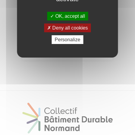
Contact
OK, accept all
Untec
Deny all cookies
01 45 63 30 41
Personalize
untecnormandie@untec.com
https://www.untec.com/