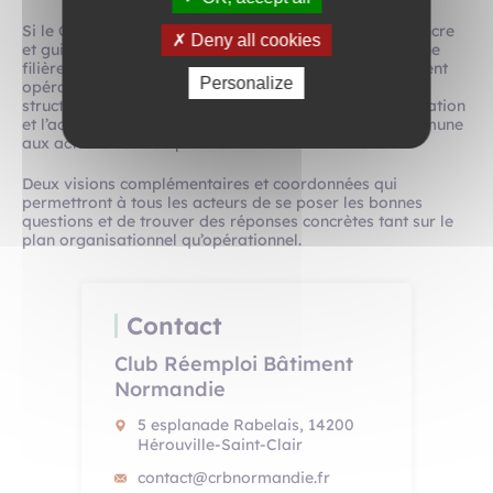
Si le Club consacre l’essentiel de son énergie à convaincre
Deny all cookies
et guider, et proposer un espace d’échange neutre à une
filière naissante, Grand Chantier s’attelle au déploiement
Personalize
opérationnel du réemploi sur l’axe Seine, par la
structuration d’une offre de formation et d’expérimentation
et l’accompagnement d’un projet de base arrière commune
aux acteurs du réemploi normands et franciliens.
Deux visions complémentaires et coordonnées qui
permettront à tous les acteurs de se poser les bonnes
questions et de trouver des réponses concrètes tant sur le
plan organisationnel qu’opérationnel.
Contact
Club Réemploi Bâtiment
Normandie
5 esplanade Rabelais, 14200
Hérouville-Saint-Clair
contact@crbnormandie.fr