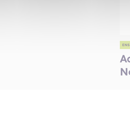
ENS
A
N