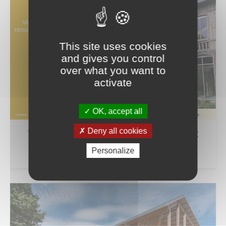
This site uses cookies
and gives you control
over what you want to
activate
OK, accept all
Deny all cookies
VISITE D'UNE RÉNOVATION BBC
EN CHAUX-CHANVRE
Personalize