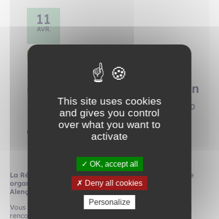
11
AVR.
SALON
Salon de la rénovation
énergétique 2026 à Alençon
This site uses cookies
Halle aux Toiles, Cours Clemenceau 61000
and gives you control
ALENÇON
over what you want to
9h00 - 17h00
activate
OK, accept all
La Région Normandie et le Crédit agricole Normandie
Deny all cookies
organisent le Salon de la rénovation énergétique à
Alençon (61) le samedi 11 avril 2026.
Personalize
Vous avez un projet de rénovation énergétique ? Venez
rencontrer nos experts normands et assister à des