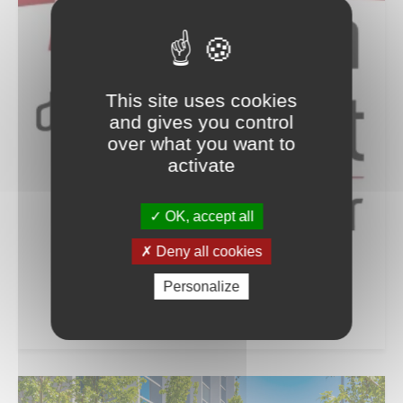
This site uses cookies
and gives you control
over what you want to
activate
OK, accept all
Deny all cookies
COMMENT ISOLER
THERMIQUEMENT SA
Personalize
COPROPRIÉTÉ ?