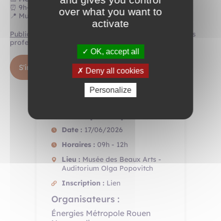
⏰ 9h-12h
over what you want to
📍 Musée des Beaux Arts – Auditorium Olga Popovitch
activate
Public
: artisans, architectes, bureaux d’études et autres
professionnels du bâtiment
OK, accept all
S'inscrire
Deny all cookies
Personalize
Infos pratiques
Date :
17/06/2026
Horaires :
09h - 12h
Lieu :
Musée des Beaux Arts -
Auditorium Olga Popovitch
Inscription :
Lien
Organisateurs :
Énergies Métropole Rouen