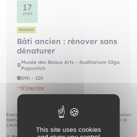
17
JUIN
RÉUNION
Bâti ancien : rénover sans
dénaturer
Musée des Beaux Arts - Auditorium Olga
Popovitch
09h - 12h
S'inscrire
Énergies Métropole Rouen Normandie organise une réunion
thématique sur la rénovation du bâti ancien animée par le
CAUE 76 :
This site uses cookies
and gives you control
📅
Mercredi 17 juin 2026