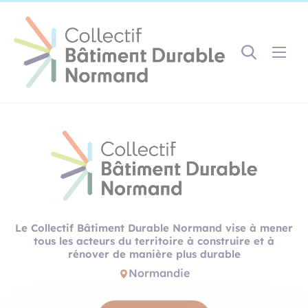
Cookies management panel
Gestion des couleurs :
Défaut
Contraste
Mode sombre
Police adaptée (dyslexie) :
Inactif
Actif
Interlignage :
Par défaut
Augmenté
Alignement du texte :
Original
Aucun
Le Collectif Bâtiment Durable Normand vise à mener
Taille du texte :
tous les acteurs du territoire à construire et à
Très petite
Petite
Défaut
Grande
rénover de manière plus durable
Très grande
Normandie
Affichage des images & vidéos :
Par défaut
Masquées