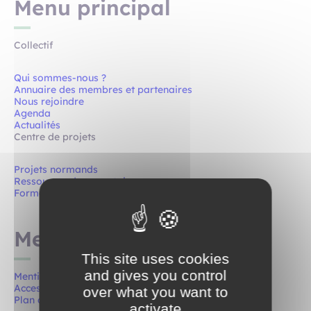
Menu principal
Collectif
Qui sommes-nous ?
Annuaire des membres et partenaires
Nous rejoindre
Agenda
Actualités
Centre de projets
Projets normands
Ressources documentaires
Formations
Menu pied de page
This site uses cookies
and gives you control
Mentions légales
Accessibilité
over what you want to
Plan du site
activate