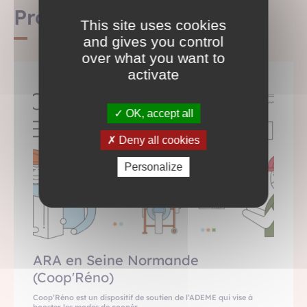
Projets normands
This site uses cookies
and gives you control
over what you want to
activate
OK, accept all
Deny all cookies
Personalize
ARA en Seine Normande
(Coop'Réno)
Coop’Réno est un dispositif de soutien de l’ADEME qui vise à