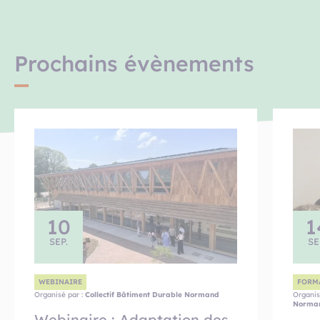
Prochains évènements
10
1
SEP.
SE
WEBINAIRE
FORM
Organisé par :
Collectif Bâtiment Durable Normand
Organis
Norma
Webinaire : Adaptation des