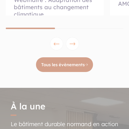
AMO
bâtiments au changement
climatique
Lire pl
Lire plus
Tous les évènements
À la une
Le bâtiment durable normand en action